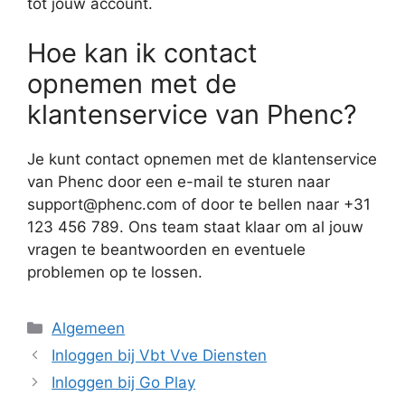
tot jouw account.
Hoe kan ik contact
opnemen met de
klantenservice van Phenc?
Je kunt contact opnemen met de klantenservice
van Phenc door een e-mail te sturen naar
support@phenc.com of door te bellen naar +31
123 456 789. Ons team staat klaar om al jouw
vragen te beantwoorden en eventuele
problemen op te lossen.
Categorieën
Algemeen
Inloggen bij Vbt Vve Diensten
Inloggen bij Go Play