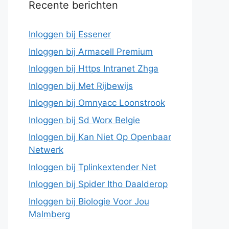
Recente berichten
Inloggen bij Essener
Inloggen bij Armacell Premium
Inloggen bij Https Intranet Zhga
Inloggen bij Met Rijbewijs
Inloggen bij Omnyacc Loonstrook
Inloggen bij Sd Worx Belgie
Inloggen bij Kan Niet Op Openbaar
Netwerk
Inloggen bij Tplinkextender Net
Inloggen bij Spider Itho Daalderop
Inloggen bij Biologie Voor Jou
Malmberg