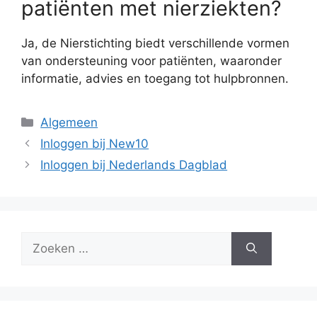
patiënten met nierziekten?
Ja, de Nierstichting biedt verschillende vormen
van ondersteuning voor patiënten, waaronder
informatie, advies en toegang tot hulpbronnen.
Categorieën
Algemeen
Inloggen bij New10
Inloggen bij Nederlands Dagblad
Zoek
naar: