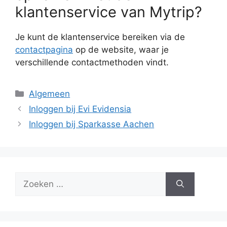
klantenservice van Mytrip?
Je kunt de klantenservice bereiken via de
contactpagina
op de website, waar je
verschillende contactmethoden vindt.
Categorieën
Algemeen
Inloggen bij Evi Evidensia
Inloggen bij Sparkasse Aachen
Zoek
naar: