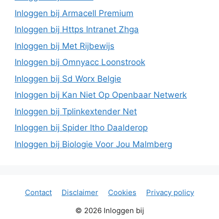
Inloggen bij Armacell Premium
Inloggen bij Https Intranet Zhga
Inloggen bij Met Rijbewijs
Inloggen bij Omnyacc Loonstrook
Inloggen bij Sd Worx Belgie
Inloggen bij Kan Niet Op Openbaar Netwerk
Inloggen bij Tplinkextender Net
Inloggen bij Spider Itho Daalderop
Inloggen bij Biologie Voor Jou Malmberg
Contact
Disclaimer
Cookies
Privacy policy
© 2026 Inloggen bij