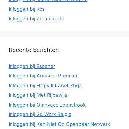
Inloggen bij Kcs
Inloggen bij Zermelo Jfc
Recente berichten
Inloggen bij Essener
Inloggen bij Armacell Premium
Inloggen bij Https Intranet Zhga
Inloggen bij Met Rijbewijs
Inloggen bij Omnyacc Loonstrook
Inloggen bij Sd Worx Belgie
Inloggen bij Kan Niet Op Openbaar Netwerk