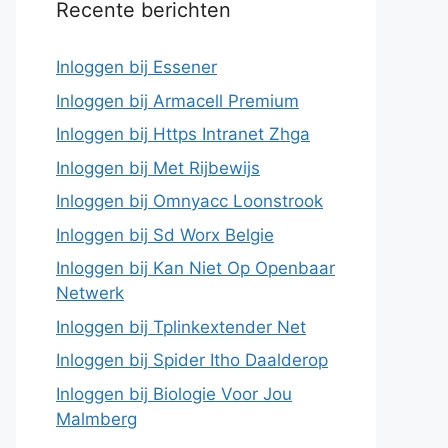
Recente berichten
Inloggen bij Essener
Inloggen bij Armacell Premium
Inloggen bij Https Intranet Zhga
Inloggen bij Met Rijbewijs
Inloggen bij Omnyacc Loonstrook
Inloggen bij Sd Worx Belgie
Inloggen bij Kan Niet Op Openbaar
Netwerk
Inloggen bij Tplinkextender Net
Inloggen bij Spider Itho Daalderop
Inloggen bij Biologie Voor Jou
Malmberg