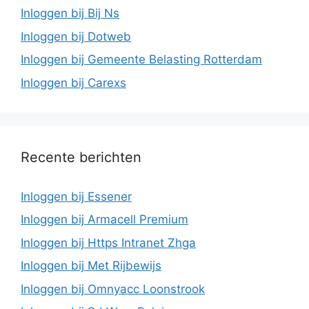
Inloggen bij Bij Ns
Inloggen bij Dotweb
Inloggen bij Gemeente Belasting Rotterdam
Inloggen bij Carexs
Recente berichten
Inloggen bij Essener
Inloggen bij Armacell Premium
Inloggen bij Https Intranet Zhga
Inloggen bij Met Rijbewijs
Inloggen bij Omnyacc Loonstrook