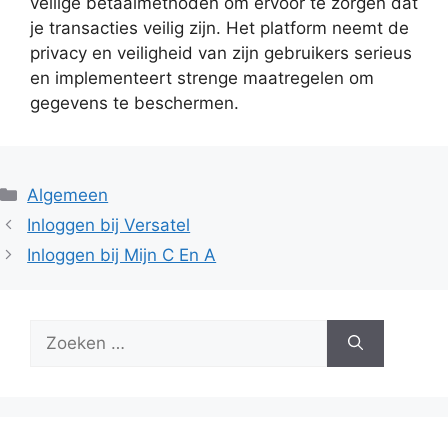
veilige betaalmethoden om ervoor te zorgen dat
je transacties veilig zijn. Het platform neemt de
privacy en veiligheid van zijn gebruikers serieus
en implementeert strenge maatregelen om
gegevens te beschermen.
Categorieën
Algemeen
Inloggen bij Versatel
Inloggen bij Mijn C En A
Zoek
naar: