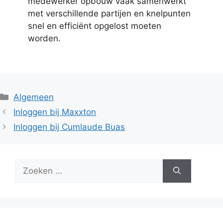
medewerker opbouw vaak samenwerkt
met verschillende partijen en knelpunten
snel en efficiënt opgelost moeten
worden.
Categorieën
Algemeen
Inloggen bij Maxxton
Inloggen bij Cumlaude Buas
Zoek
naar: