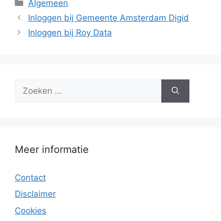
Categorieën
Algemeen
Inloggen bij Gemeente Amsterdam Digid
Inloggen bij Roy Data
Zoek
naar:
Meer informatie
Contact
Disclaimer
Cookies