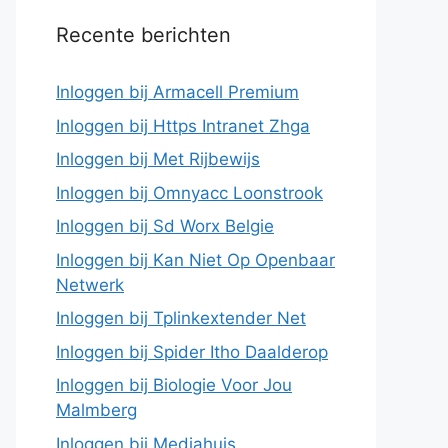
Recente berichten
Inloggen bij Armacell Premium
Inloggen bij Https Intranet Zhga
Inloggen bij Met Rijbewijs
Inloggen bij Omnyacc Loonstrook
Inloggen bij Sd Worx Belgie
Inloggen bij Kan Niet Op Openbaar
Netwerk
Inloggen bij Tplinkextender Net
Inloggen bij Spider Itho Daalderop
Inloggen bij Biologie Voor Jou
Malmberg
Inloggen bij Mediahuis