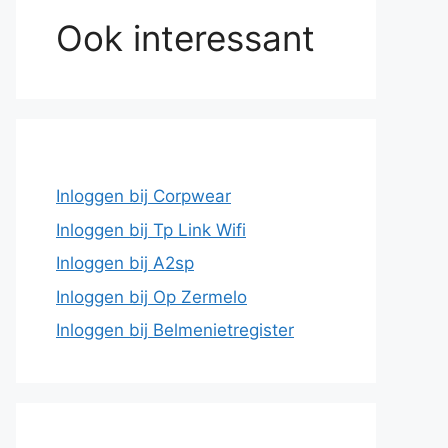
Ook interessant
Inloggen bij Corpwear
Inloggen bij Tp Link Wifi
Inloggen bij A2sp
Inloggen bij Op Zermelo
Inloggen bij Belmenietregister