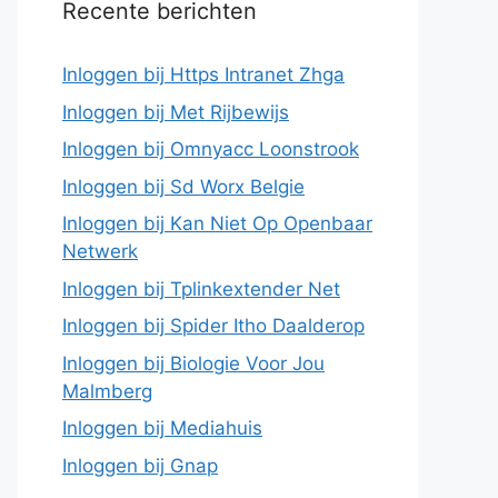
Recente berichten
Inloggen bij Https Intranet Zhga
Inloggen bij Met Rijbewijs
Inloggen bij Omnyacc Loonstrook
Inloggen bij Sd Worx Belgie
Inloggen bij Kan Niet Op Openbaar
Netwerk
Inloggen bij Tplinkextender Net
Inloggen bij Spider Itho Daalderop
Inloggen bij Biologie Voor Jou
Malmberg
Inloggen bij Mediahuis
Inloggen bij Gnap