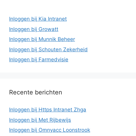
Inloggen bij Kia Intranet
Inloggen bij Growatt
Inloggen bij Munnik Beheer
Inloggen bij Schouten Zekerheid
Inloggen bij Farmedvisie
Recente berichten
Inloggen bij Https Intranet Zhga
Inloggen bij Met Rijbewijs
Inloggen bij Omnyacc Loonstrook