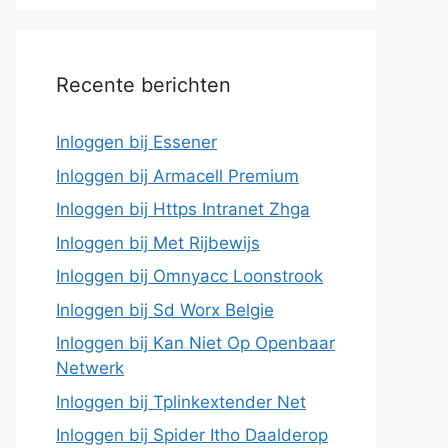
Recente berichten
Inloggen bij Essener
Inloggen bij Armacell Premium
Inloggen bij Https Intranet Zhga
Inloggen bij Met Rijbewijs
Inloggen bij Omnyacc Loonstrook
Inloggen bij Sd Worx Belgie
Inloggen bij Kan Niet Op Openbaar
Netwerk
Inloggen bij Tplinkextender Net
Inloggen bij Spider Itho Daalderop