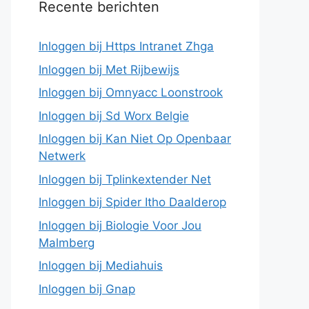
Recente berichten
Inloggen bij Https Intranet Zhga
Inloggen bij Met Rijbewijs
Inloggen bij Omnyacc Loonstrook
Inloggen bij Sd Worx Belgie
Inloggen bij Kan Niet Op Openbaar
Netwerk
Inloggen bij Tplinkextender Net
Inloggen bij Spider Itho Daalderop
Inloggen bij Biologie Voor Jou
Malmberg
Inloggen bij Mediahuis
Inloggen bij Gnap