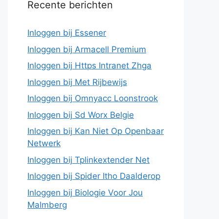
Recente berichten
Inloggen bij Essener
Inloggen bij Armacell Premium
Inloggen bij Https Intranet Zhga
Inloggen bij Met Rijbewijs
Inloggen bij Omnyacc Loonstrook
Inloggen bij Sd Worx Belgie
Inloggen bij Kan Niet Op Openbaar
Netwerk
Inloggen bij Tplinkextender Net
Inloggen bij Spider Itho Daalderop
Inloggen bij Biologie Voor Jou
Malmberg