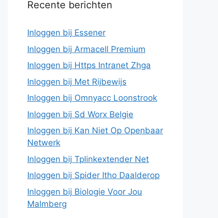
Recente berichten
Inloggen bij Essener
Inloggen bij Armacell Premium
Inloggen bij Https Intranet Zhga
Inloggen bij Met Rijbewijs
Inloggen bij Omnyacc Loonstrook
Inloggen bij Sd Worx Belgie
Inloggen bij Kan Niet Op Openbaar
Netwerk
Inloggen bij Tplinkextender Net
Inloggen bij Spider Itho Daalderop
Inloggen bij Biologie Voor Jou
Malmberg