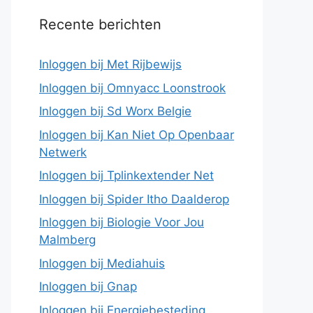
Recente berichten
Inloggen bij Met Rijbewijs
Inloggen bij Omnyacc Loonstrook
Inloggen bij Sd Worx Belgie
Inloggen bij Kan Niet Op Openbaar
Netwerk
Inloggen bij Tplinkextender Net
Inloggen bij Spider Itho Daalderop
Inloggen bij Biologie Voor Jou
Malmberg
Inloggen bij Mediahuis
Inloggen bij Gnap
Inloggen bij Energiebesteding