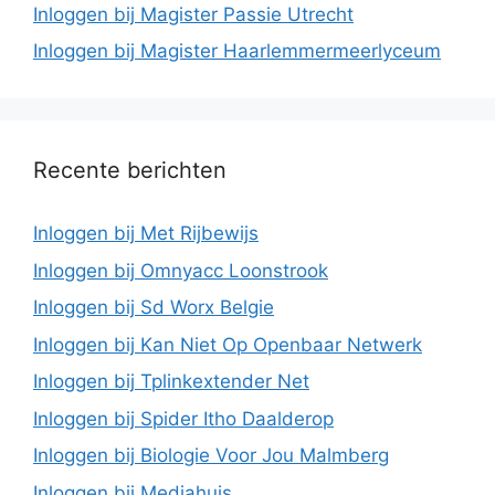
Inloggen bij Magister Passie Utrecht
Inloggen bij Magister Haarlemmermeerlyceum
Recente berichten
Inloggen bij Met Rijbewijs
Inloggen bij Omnyacc Loonstrook
Inloggen bij Sd Worx Belgie
Inloggen bij Kan Niet Op Openbaar Netwerk
Inloggen bij Tplinkextender Net
Inloggen bij Spider Itho Daalderop
Inloggen bij Biologie Voor Jou Malmberg
Inloggen bij Mediahuis