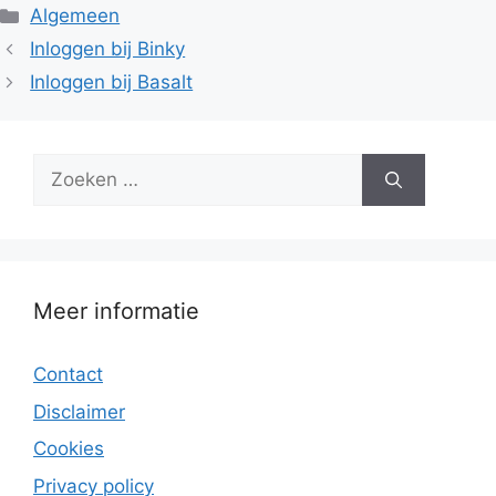
Categorieën
Algemeen
Inloggen bij Binky
Inloggen bij Basalt
Zoek
naar:
Meer informatie
Contact
Disclaimer
Cookies
Privacy policy