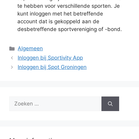
te hebben voor verschillende sporten. Je
kunt inloggen met het betreffende
account dat is gekoppeld aan de
desbetreffende sportvereniging of -bond.
Categorieën
Algemeen
Inloggen bij Sportivity App
Inloggen bij Spot Groningen
Zoek
naar: