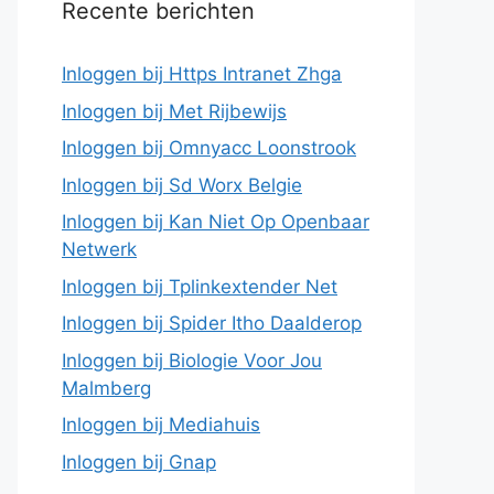
Recente berichten
Inloggen bij Https Intranet Zhga
Inloggen bij Met Rijbewijs
Inloggen bij Omnyacc Loonstrook
Inloggen bij Sd Worx Belgie
Inloggen bij Kan Niet Op Openbaar
Netwerk
Inloggen bij Tplinkextender Net
Inloggen bij Spider Itho Daalderop
Inloggen bij Biologie Voor Jou
Malmberg
Inloggen bij Mediahuis
Inloggen bij Gnap