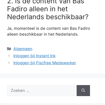
2. Is de content van Bas
Fadiro alleen in het
Nederlands beschikbaar?
Ja, momenteel is de content van Bas Fadiro
alleen beschikbaar in het Nederlands.
Categorieën
Algemeen
Inloggen bij Instant Ink
Inloggen bij Fiscfree Medewerker
Zoek
naar: