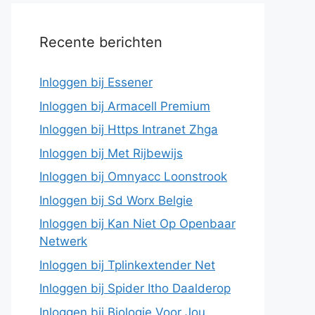
Recente berichten
Inloggen bij Essener
Inloggen bij Armacell Premium
Inloggen bij Https Intranet Zhga
Inloggen bij Met Rijbewijs
Inloggen bij Omnyacc Loonstrook
Inloggen bij Sd Worx Belgie
Inloggen bij Kan Niet Op Openbaar
Netwerk
Inloggen bij Tplinkextender Net
Inloggen bij Spider Itho Daalderop
Inloggen bij Biologie Voor Jou