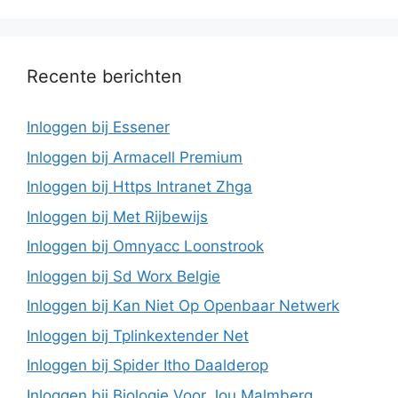
Recente berichten
Inloggen bij Essener
Inloggen bij Armacell Premium
Inloggen bij Https Intranet Zhga
Inloggen bij Met Rijbewijs
Inloggen bij Omnyacc Loonstrook
Inloggen bij Sd Worx Belgie
Inloggen bij Kan Niet Op Openbaar Netwerk
Inloggen bij Tplinkextender Net
Inloggen bij Spider Itho Daalderop
Inloggen bij Biologie Voor Jou Malmberg