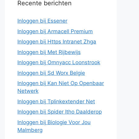
Recente berichten
Inloggen bij Essener
Inloggen bij Armacell Premium
Inloggen bij Https Intranet Zhga
Inloggen bij Met Rijbewijs
Inloggen bij Omnyacc Loonstrook
Inloggen bij Sd Worx Belgie
Inloggen bij Kan Niet Op Openbaar
Netwerk
Inloggen bij Tplinkextender Net
Inloggen bij Spider Itho Daalderop
Inloggen bij Biologie Voor Jou
Malmberg