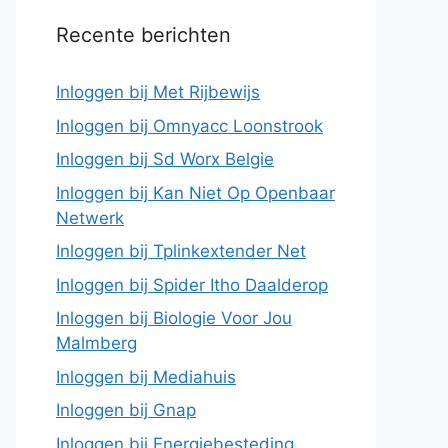
Recente berichten
Inloggen bij Met Rijbewijs
Inloggen bij Omnyacc Loonstrook
Inloggen bij Sd Worx Belgie
Inloggen bij Kan Niet Op Openbaar
Netwerk
Inloggen bij Tplinkextender Net
Inloggen bij Spider Itho Daalderop
Inloggen bij Biologie Voor Jou
Malmberg
Inloggen bij Mediahuis
Inloggen bij Gnap
Inloggen bij Energiebesteding